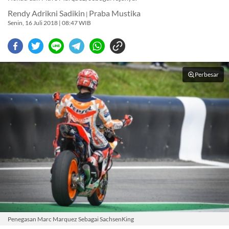
Rendy Adrikni Sadikin
Praba Mustika
|
Senin, 16 Juli 2018 | 08:47 WIB
Perbesar
Penegasan Marc Marquez Sebagai SachsenKing