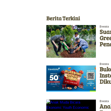
Berita Terkini
Events
Sua
Gre
Pen
Events
Buka
Ins
Diku
Events
Ana