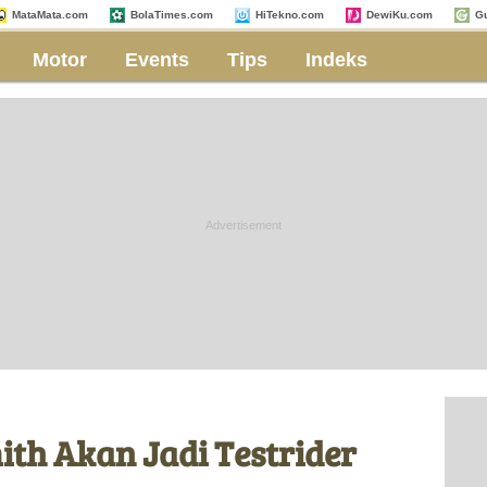
MataMata.com
BolaTimes.com
HiTekno.com
DewiKu.com
G
Motor
Events
Tips
Indeks
ith Akan Jadi Testrider