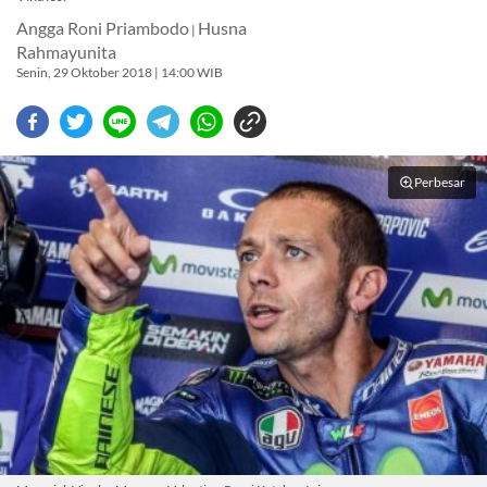
Angga Roni Priambodo
Husna
|
Rahmayunita
Senin, 29 Oktober 2018 | 14:00 WIB
Perbesar