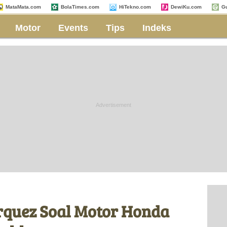
MataMata.com
BolaTimes.com
HiTekno.com
DewiKu.com
G
Motor
Events
Tips
Indeks
quez Soal Motor Honda