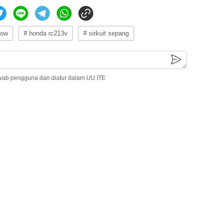
low
# honda rc213v
# sirkuit sepang
wab pengguna dan diatur dalam UU ITE