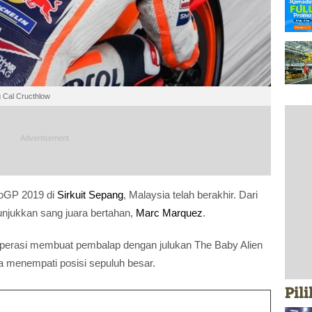
 Cal Cructhlow
toGP 2019 di
Sirkuit Sepang
, Malaysia telah berakhir. Dari
unjukkan sang juara bertahan,
Marc Marquez
.
 operasi membuat pembalap dengan julukan The Baby Alien
sa menempati posisi sepuluh besar.
Pil