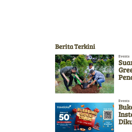
Berita Terkini
Events
Sua
Gre
Pen
Events
Buka
Ins
Diku