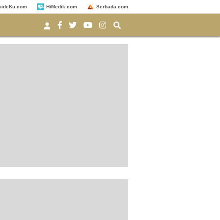
uideKu.com
HiMedik.com
Serbada.com