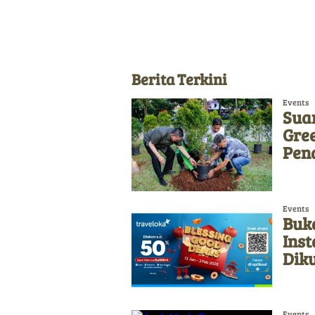
Berita Terkini
Events
Sua
Gre
Pen
Events
Buka
Ins
Diku
Events