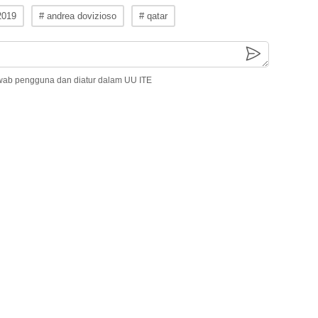
2019
# andrea dovizioso
# qatar
wab pengguna dan diatur dalam UU ITE