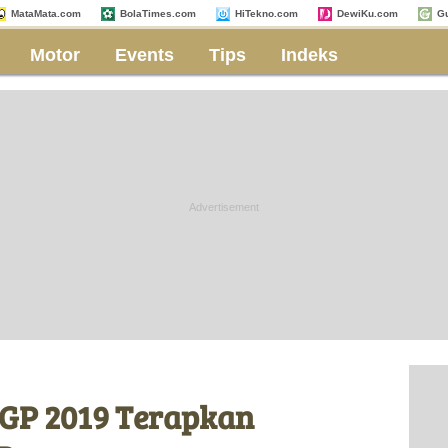
MataMata.com
BolaTimes.com
HiTekno.com
DewiKu.com
G
Motor
Events
Tips
Indeks
oGP 2019 Terapkan