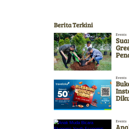
Berita Terkini
Events
Sua
Gre
Pen
Events
Buka
Ins
Diku
Events
Ana