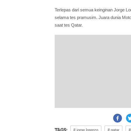
Terlepas dari semua keinginan Jorge Lo
selama tes pramusim. Juara dunia MotoG
saat tes Qatar.
TAGS:
# jorge lorenzo
# qatar
#