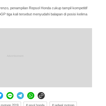
renzo, penampilan Repsol Honda cukup tampil kompetitif
P tiga kali tersebut menyudahi balapan di posisi kelima
 motogp 2019
# resol honda
# jadwal motogp