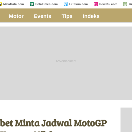
MataMata.com
BolaTimes.com
HiTekno.com
DewiKu.com
G
Motor
Events
Tips
Indeks
ebet Minta Jadwal MotoGP