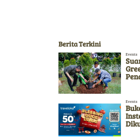
Berita Terkini
Events
Sua
Gre
Pen
Events
Buka
Ins
Diku