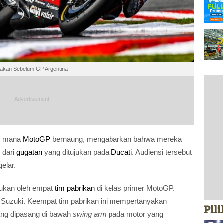
adakan Sebelum GP Argentina
di mana
MotoGP
bernaung, mengabarkan bahwa mereka
g dari
gugatan
yang ditujukan pada
Ducati
. Audiensi tersebut
elar.
ajukan oleh empat
tim pabrikan
di kelas primer MotoGP.
 Suzuki. Keempat tim pabrikan ini mempertanyakan
Pil
yang dipasang di bawah
swing arm
pada motor yang