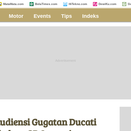
MataMata.com
BolaTimes.com
HiTekno.com
DewiKu.com
G
Motor
Events
Tips
Indeks
Audiensi Gugatan Ducati