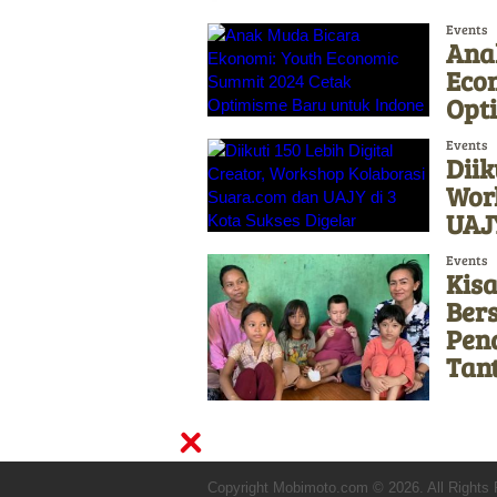
Events
Ana
Eco
Opt
Events
Diik
Wor
UAJY
Events
Kis
Bers
Pen
Tan
Copyright Mobimoto.com © 2026. All Rights