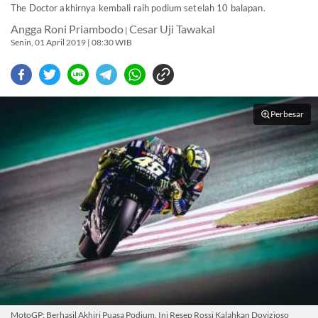
The Doctor akhirnya kembali raih podium setelah 10 balapan.
Angga Roni Priambodo
Cesar Uji Tawakal
|
Senin, 01 April 2019 | 08:30 WIB
Perbesar
MotoGP: Berhasil Akhiri Puasa Podium, Ini Resep Rossi Kalahkan Dovizioso