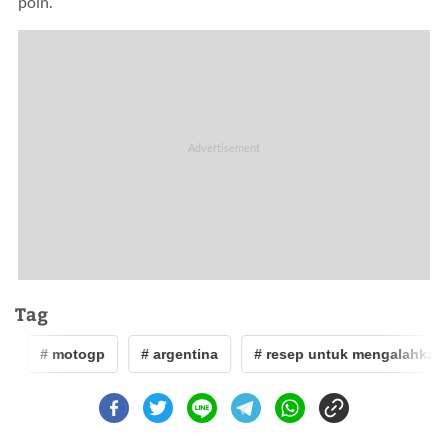
poin.
Tag
# motogp
# argentina
# resep untuk mengalahkan d