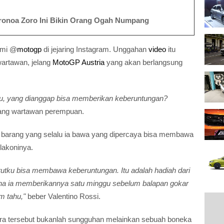
oronoa Zoro Ini Bikin Orang Ogah Numpang
esmi @
motogp
di jejaring Instagram. Unggahan
video
itu
wartawan, jelang
MotoGP Austria
yang akan berlangsung
, yang dianggap bisa memberikan keberuntungan?
ang wartawan perempuan.
 barang yang selalu ia bawa yang dipercaya bisa membawa
lakoninya.
utku bisa membawa keberuntungan. Itu adalah hadiah dari
rena ia memberikannya satu minggu sebelum balapan gokar
m tahu,"
beber Valentino Rossi.
ura tersebut bukanlah sungguhan melainkan sebuah boneka