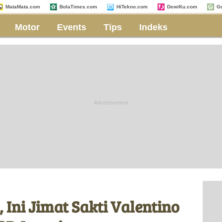
MataMata.com
BolaTimes.com
HiTekno.com
DewiKu.com
G
Motor
Events
Tips
Indeks
Ini Jimat Sakti Valentino