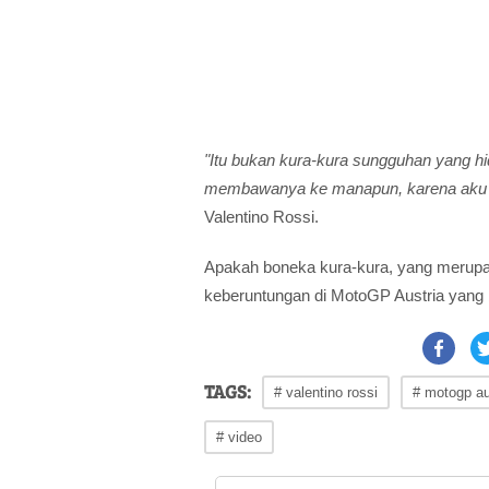
"Itu bukan kura-kura sungguhan yang h
membawanya ke manapun, karena aku 
Valentino Rossi.
Apakah boneka kura-kura, yang merupak
keberuntungan di MotoGP Austria yang b
TAGS:
# valentino rossi
# motogp au
# video