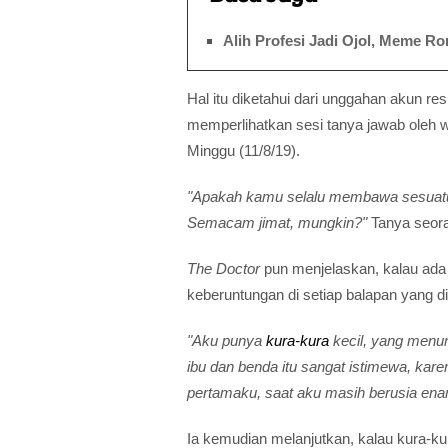
Alih Profesi Jadi Ojol, Meme R
Hal itu diketahui dari unggahan akun r
memperlihatkan sesi tanya jawab oleh 
Minggu (11/8/19).
"Apakah kamu selalu membawa sesuatu
Semacam jimat, mungkin?"
Tanya seor
The Doctor
pun menjelaskan, kalau ada
keberuntungan di setiap balapan yang di
"Aku punya
kura-kura
kecil, yang menur
ibu dan benda itu sangat istimewa, ka
pertamaku, saat aku masih berusia ena
Ia kemudian melanjutkan, kalau kura-k