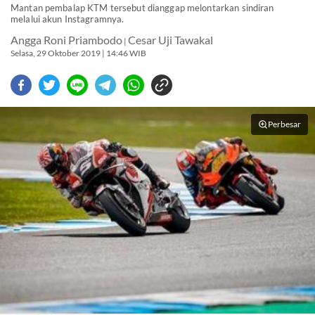
Mantan pembalap KTM tersebut dianggap melontarkan sindiran
melalui akun Instagramnya.
Angga Roni Priambodo
Cesar Uji Tawakal
|
Selasa, 29 Oktober 2019 | 14:46 WIB
Perbesar