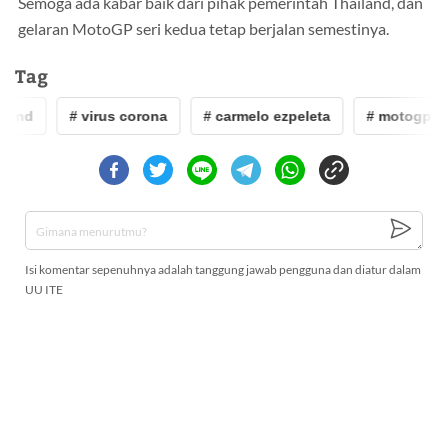
Semoga ada kabar baik dari pihak pemerintah Thailand, dan
gelaran MotoGP seri kedua tetap berjalan semestinya.
Tag
land
# virus corona
# carmelo ezpeleta
# motogp th
Isi komentar sepenuhnya adalah tanggung jawab pengguna dan diatur dalam
UU ITE