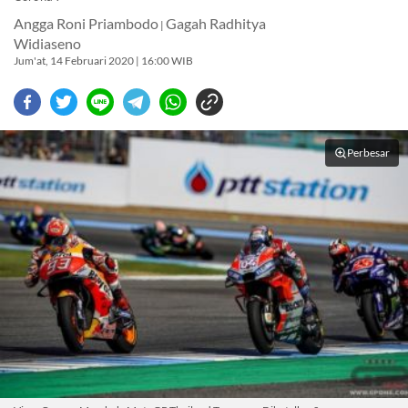
Angga Roni Priambodo
Gagah Radhitya
|
Widiaseno
Jum'at, 14 Februari 2020 | 16:00 WIB
Perbesar