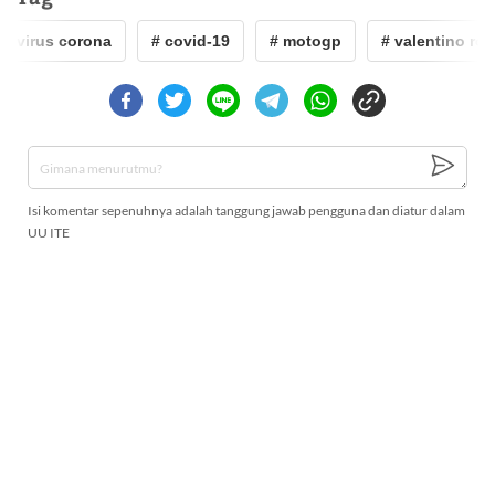
# virus corona
# covid-19
# motogp
# valentino ross
Isi komentar sepenuhnya adalah tanggung jawab pengguna dan diatur dalam
UU ITE