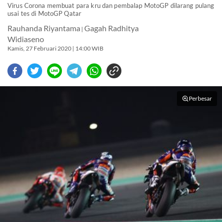
Virus Corona membuat para kru dan pembalap MotoGP dilarang pulang
usai tes di MotoGP Qatar
Rauhanda Riyantama
Gagah Radhitya
|
Widiaseno
Kamis, 27 Februari 2020 | 14:00 WIB
Perbesar