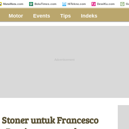
MataMata.com
BolaTimes.com
HiTekno.com
DewiKu.com
G
Motor
Events
Tips
Indeks
y Stoner untuk Francesco