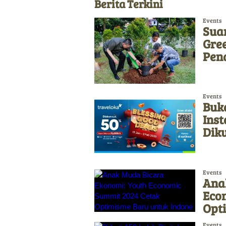
Berita Terkini
Events
Sua
Gre
Pen
Events
Buka
Ins
Diku
Events
Ana
Eco
Opt
Events