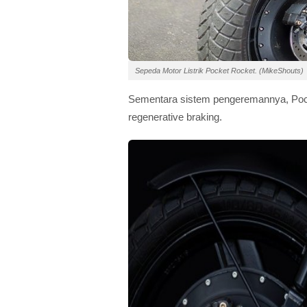
Sepeda Motor Listrik Pocket Rocket. (MikeShouts)
Sementara sistem pengeremannya, Poc
regenerative braking.