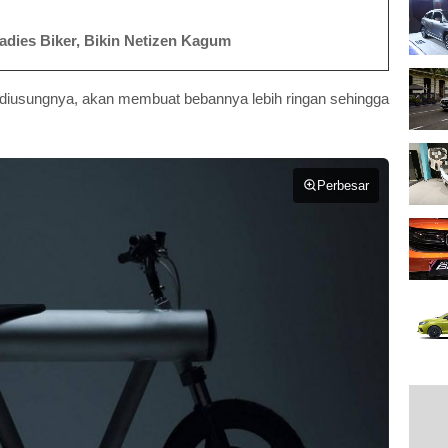
adies Biker, Bikin Netizen Kagum
iusungnya, akan membuat bebannya lebih ringan sehingga
Perbesar