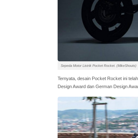
Sepeda Motor Listrik Pocket Rocket. (MikeShouts)
Ternyata, desain Pocket Rocket ini tel
Design Award dan German Design Awa