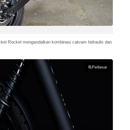
ket Rocket mengandalkan kombinasi cakram hidraulis dan
Perbesar