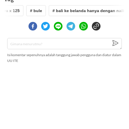
ra x 125
# bule
# bali ke belanda hanya dengan naik mot
Isi komentar sepenuhnya adalah tanggung jawab pengguna dan diatur dalam
UU ITE