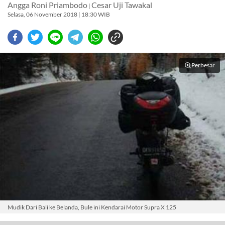
Angga Roni Priambodo
Cesar Uji Tawakal
|
Selasa, 06 November 2018 | 18:30 WIB
Perbesar
Mudik Dari Bali ke Belanda, Bule ini Kendarai Motor Supra X 125