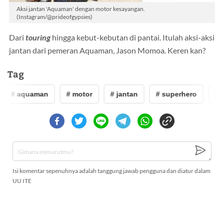
Aksi jantan 'Aquaman' dengan motor kesayangan.
(Instagram/@prideofgypsies)
Dari
touring
hingga kebut-kebutan di pantai. Itulah aksi-aksi
jantan dari pemeran Aquaman, Jason Momoa. Keren kan?
Tag
# aquaman
# motor
# jantan
# superhero
# j
Isi komentar sepenuhnya adalah tanggung jawab pengguna dan diatur dalam
UU ITE