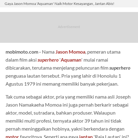
Gaya Jason Momoa 'Aquaman' Naik Motor Kesayangan, Jantan Abis!
mobimoto.com -
Nama
Jason Momoa
, pemeran utama
dalam film aksi
superhero
'
Aquaman
' mulai ramai
dibicarakan, terutama menjelang peluncuran film
superhero
penguasa lautan tersebut. Pria yang lahir di Honolulu 1
Agustus 1979 ini memang memiliki banyak pekerjaan.
Tak cuma sebagai aktor, pria yang memiliki nama asli Joseph
Jason Namakaeha Momoa ini juga pernah berkarir sebagai
aktor, model, sutradara, bahkan produser. Walaupun
memiliki multi profesi, ternyata aktor 39 tahun ini tidak
pernah meninggalkan hobinya, yakni berkendara dengan
motor
favoritnya. Seperti apa gaya
jantan
'Raja Lautan' ini?