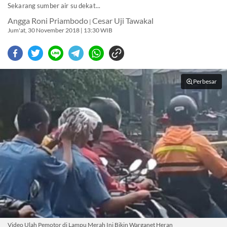
Sekarang sumber air su dekat...
Angga Roni Priambodo
Cesar Uji Tawakal
|
Jum'at, 30 November 2018 | 13:30 WIB
Perbesar
Video Ulah Pemotor di Lampu Merah Ini Bikin Warganet Heran