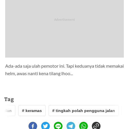
Ada-ada saja ulah pemotor ini. Tapi keduanya tidak memakai
helm, awas nanti kena tilang lhoo...
Tag
 jalan
# keramas
# tingkah polah pengguna jalan
# 