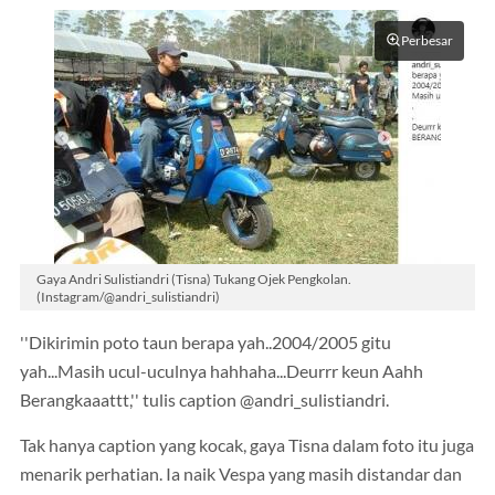
Perbesar
Gaya Andri Sulistiandri (Tisna) Tukang Ojek Pengkolan.
(Instagram/@andri_sulistiandri)
''Dikirimin poto taun berapa yah..2004/2005 gitu
yah...Masih ucul-uculnya hahhaha...Deurrr keun Aahh
Berangkaaattt,'' tulis caption @andri_sulistiandri.
Tak hanya caption yang kocak, gaya Tisna dalam foto itu juga
menarik perhatian. Ia naik Vespa yang masih distandar dan