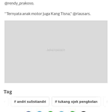
@rendy_prakoso.
''Ternyata anak motor juga Kang Tisna,'' @riausars.
Tag
ur
# andri sulistiandri
# tukang ojek pengkolan
# ve