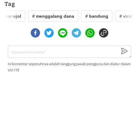
Tag
iver ojol
# menggalang dana
# bandung
# viral
Isi komentar sepenuhnya adalah tanggung jawab pengguna dan diatur dalam
UU ITE