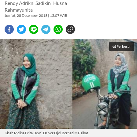
Rendy Adrikni Sadikin
Husna
|
Rahmayunita
Jum'at, 28 Desember 2018 | 15:07 WIB
Perbesar
Kisah Melisa Prita Dewi, Driver Ojol Berhati Malaikat