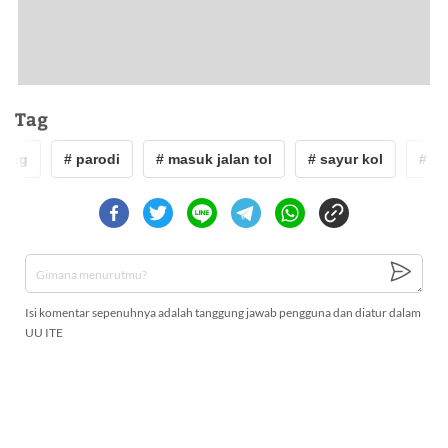
Tag
ung
# parodi
# masuk jalan tol
# sayur kol
# di
Isi komentar sepenuhnya adalah tanggung jawab pengguna dan diatur dalam
UU ITE