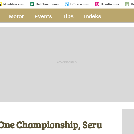
MataMata.com
BolaTimes.com
HiTekno.com
DewiKu.com
G
Motor
Events
Tips
Indeks
 One Championship, Seru