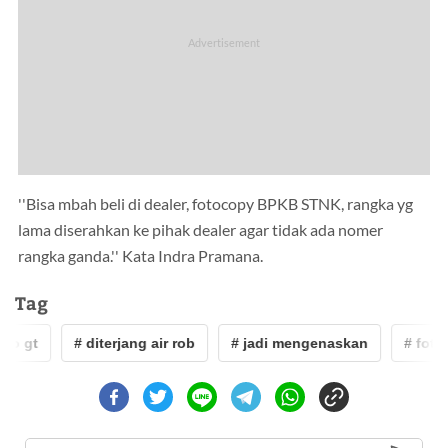
''Bisa mbah beli di dealer, fotocopy BPKB STNK, rangka yg
lama diserahkan ke pihak dealer agar tidak ada nomer
rangka ganda.'' Kata Indra Pramana.
Tag
o gt
# diterjang air rob
# jadi mengenaskan
# foto