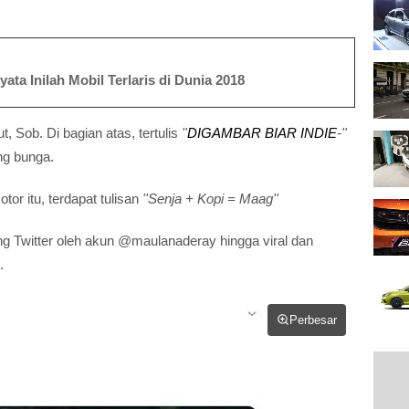
ata Inilah Mobil Terlaris di Dunia 2018
ut, Sob. Di bagian atas, tertulis
''
DIGAMBAR BIAR INDIE
-''
ng bunga.
or itu, terdapat tulisan
''Senja + Kopi = Maag''
ring Twitter oleh akun @maulanaderay hingga viral dan
.
Perbesar