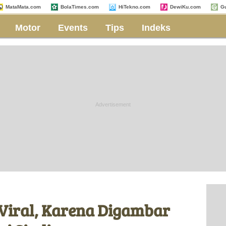
MataMata.com
BolaTimes.com
HiTekno.com
DewiKu.com
G
Motor
Events
Tips
Indeks
 Viral, Karena Digambar