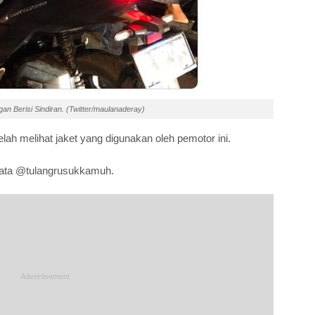
an Berisi Sindiran. (Twitter/maulanaderay)
elah melihat jaket yang digunakan oleh pemotor ini.
' kata @tulangrusukkamuh.