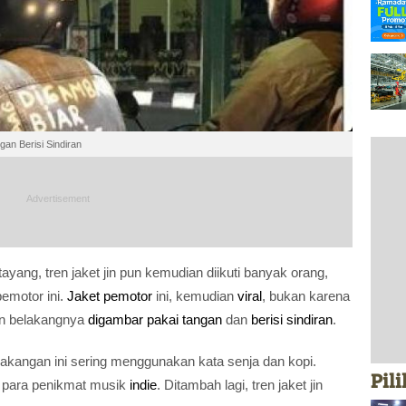
gan Berisi Sindiran
tayang, tren jaket jin pun kemudian diikuti banyak orang,
pemotor ini.
Jaket pemotor
ini, kemudian
viral
, bukan karena
an belakangnya
digambar pakai tangan
dan
berisi sindiran
.
lakangan ini sering menggunakan kata senja dan kopi.
Pil
pe para penikmat musik
indie
. Ditambah lagi, tren jaket jin