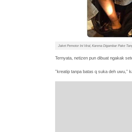
Jaket Pemotor Ini Viral, Karena Digambar Pake Tang
Ternyata, netizen pun dibuat ngakak set
''kreatip tanpa batas q suka deh uwu,'