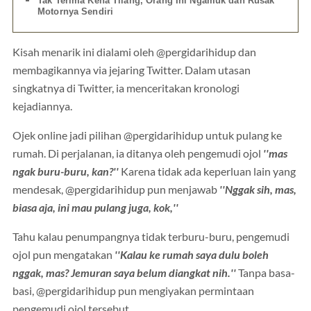
Tak Terima Kena Tilang, Orang Ini Ngamuk dan Rusak
Motornya Sendiri
Kisah menarik ini dialami oleh @pergidarihidup dan
membagikannya via jejaring Twitter. Dalam utasan
singkatnya di Twitter, ia menceritakan kronologi
kejadiannya.
Ojek online jadi pilihan @pergidarihidup untuk pulang ke
rumah. Di perjalanan, ia ditanya oleh pengemudi ojol
''mas
ngak buru-buru, kan?''
Karena tidak ada keperluan lain yang
mendesak, @pergidarihidup pun menjawab
''Nggak sih, mas,
biasa aja, ini mau pulang juga, kok,''
Tahu kalau penumpangnya tidak terburu-buru, pengemudi
ojol pun mengatakan
''Kalau ke rumah saya dulu boleh
nggak, mas? Jemuran saya belum diangkat nih.''
Tanpa basa-
basi, @pergidarihidup pun mengiyakan permintaan
pengemudi ojol tersebut.