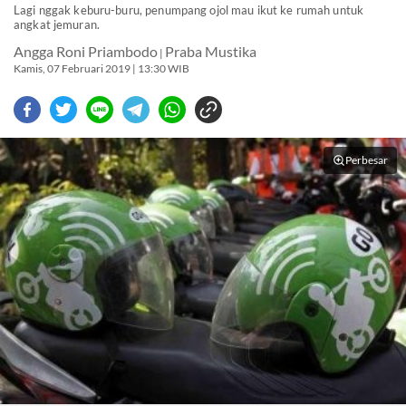
Lagi nggak keburu-buru, penumpang ojol mau ikut ke rumah untuk
angkat jemuran.
Angga Roni Priambodo
Praba Mustika
|
Kamis, 07 Februari 2019 | 13:30 WIB
Perbesar