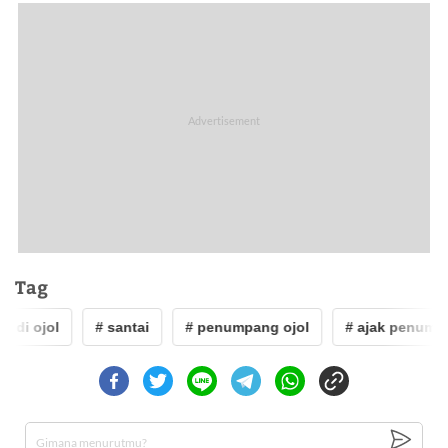
Tag
i ojol
# santai
# penumpang ojol
# ajak penumpan