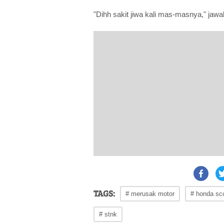
"Dihh sakit jiwa kali mas-masnya," jawa
TAGS:
# merusak motor
# honda sc
# stnk