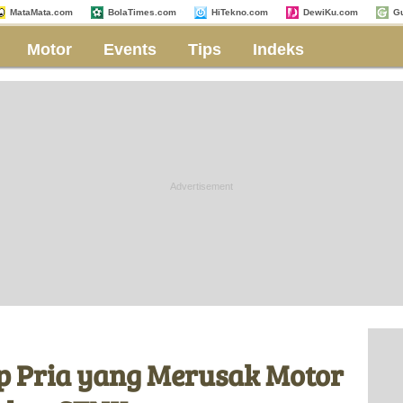
MataMata.com
BolaTimes.com
HiTekno.com
DewiKu.com
G
Motor
Events
Tips
Indeks
p Pria yang Merusak Motor