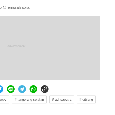
b @reniasalsabila.
oopy
# tangerang selatan
# adi saputra
# ditilang