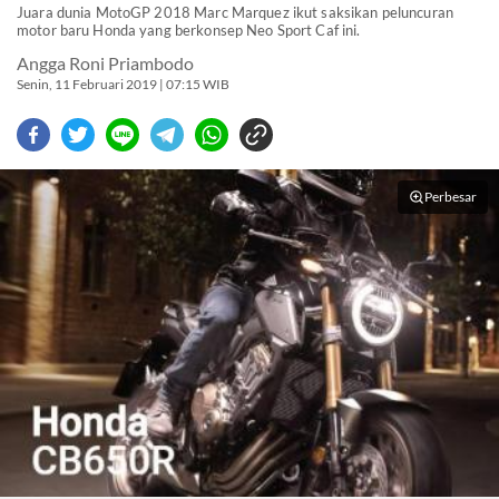
Juara dunia MotoGP 2018 Marc Marquez ikut saksikan peluncuran
motor baru Honda yang berkonsep Neo Sport Caf ini.
Angga Roni Priambodo
Senin, 11 Februari 2019 | 07:15 WIB
Perbesar