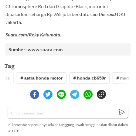
Chromosphere Red dan Graphite Black, motor ini
dipasarkan seharga Rp 265 juta berstatus
on the road
DKI
Jakarta.
Suara.com/Reky Kalumata.
Sumber: www.suara.com
Tag
quez
# astra honda motor
# honda cb650r
# marc ma
Isi komentar sepenuhnya adalah tanggung jawab pengguna dan diatur dalam
UU ITE