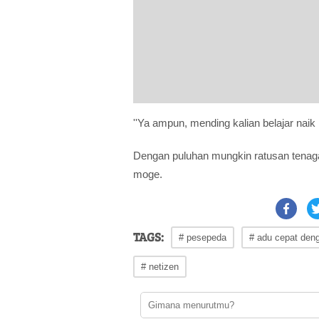
''Ya ampun, mending kalian belajar naik 
Dengan puluhan mungkin ratusan tenaga 
moge.
TAGS:
# pesepeda
# adu cepat den
# netizen