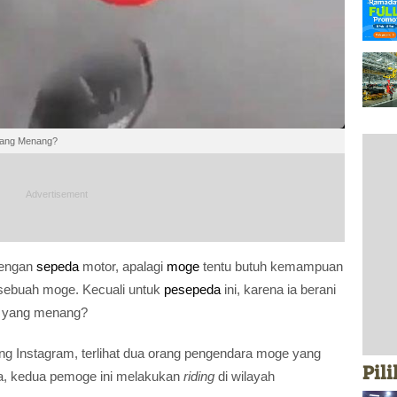
yang Menang?
dengan
sepeda
motor, apalagi
moge
tentu butuh kemampuan
a sebuah moge. Kecuali untuk
pesepeda
ini, karena ia berani
pa yang menang?
g Instagram, terlihat dua orang pengendara moge yang
Pil
nya, kedua pemoge ini melakukan
riding
di wilayah