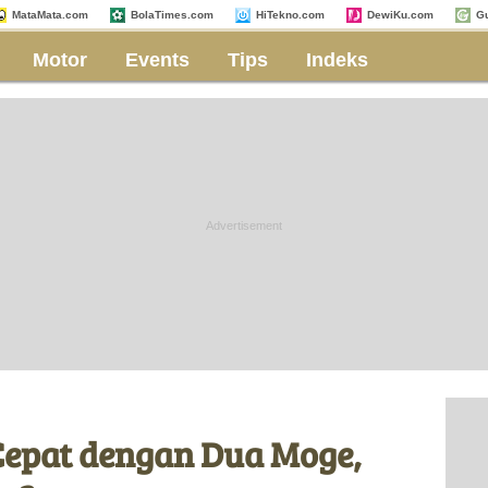
MataMata.com
BolaTimes.com
HiTekno.com
DewiKu.com
G
Motor
Events
Tips
Indeks
Cepat dengan Dua Moge,