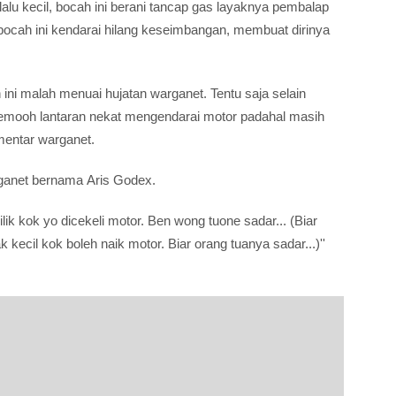
alu kecil, bocah ini berani tancap gas layaknya pembalap
bocah ini kendarai hilang keseimbangan, membuat dirinya
 ini malah menuai hujatan warganet. Tentu saja selain
icemooh lantaran nekat mengendarai motor padahal masih
mentar warganet.
arganet bernama Aris Godex.
ik kok yo dicekeli motor. Ben wong tuone sadar... (Biar
 kecil kok boleh naik motor. Biar orang tuanya sadar...)''