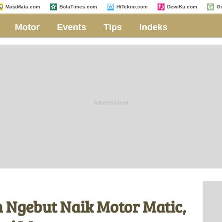
MataMata.com
BolaTimes.com
HiTekno.com
DewiKu.com
G
Motor
Events
Tips
Indeks
 Ngebut Naik Motor Matic,