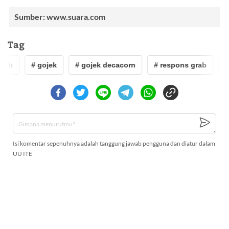
Sumber: www.suara.com
Tag
rab
# gojek
# gojek decacorn
# respons grab
# 
Isi komentar sepenuhnya adalah tanggung jawab pengguna dan diatur dalam
UU ITE