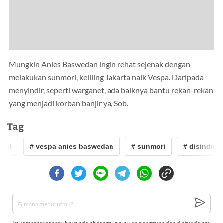
Mungkin Anies Baswedan ingin rehat sejenak dengan
melakukan sunmori, keliling Jakarta naik Vespa. Daripada
menyindir, seperti warganet, ada baiknya bantu rekan-rekan
yang menjadi korban banjir ya, Sob.
Tag
nt
# vespa anies baswedan
# sunmori
# disindir wa
Isi komentar sepenuhnya adalah tanggung jawab pengguna dan diatur dalam