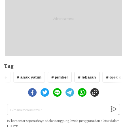
Tag
ine
# anak yatim
# jember
# lebaran
# ojek onli
Isi komentar sepenuhnya adalah tanggung jawab pengguna dan diatur dalam
UU ITE