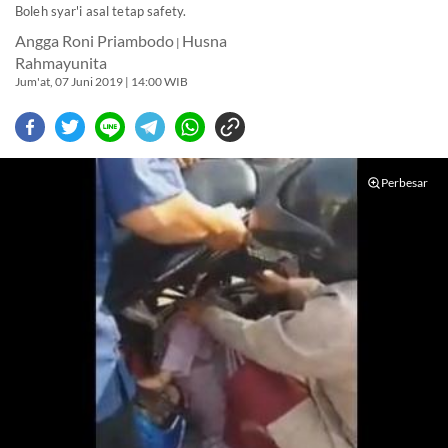
Boleh syar'i asal tetap safety.
Angga Roni Priambodo
Husna
|
Rahmayunita
Jum'at, 07 Juni 2019 | 14:00 WIB
Perbesar