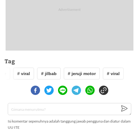
Tag
tor
# viral
# jilbab
# jeruji motor
# viral
Isi komentar sepenuhnya adalah tanggung jawab pengguna dan diatur dalam
UU ITE