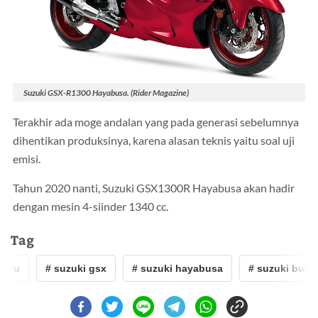
Suzuki GSX-R1300 Hayabusa. (Rider Magazine)
Terakhir ada moge andalan yang pada generasi sebelumnya
dihentikan produksinya, karena alasan teknis yaitu soal uji
emisi.
Tahun 2020 nanti, Suzuki GSX1300R Hayabusa akan hadir
dengan mesin 4-siinder 1340 cc.
Tag
ru
# suzuki gsx
# suzuki hayabusa
# suzuki burgma