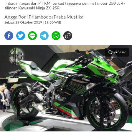
Imbauan tegas dari PT KMI terkait tingginya peminat motor 250 cc 4-
silinder, Kawasaki Ninja ZX-25R.
Angga Roni Priambodo
Praba Mustika
|
Selasa, 29 Oktober 2019 | 19:30 WIB
Perbesar