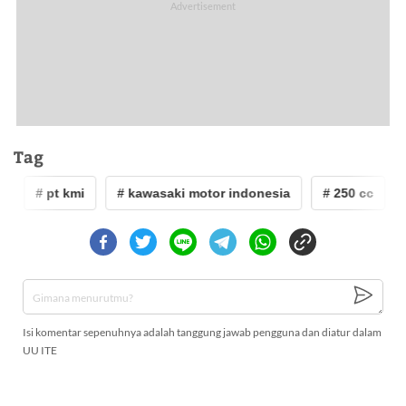
Tag
# pt kmi
# kawasaki motor indonesia
# 250 cc
#
Isi komentar sepenuhnya adalah tanggung jawab pengguna dan diatur dalam
UU ITE