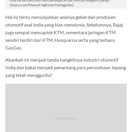
Dua varian baru dan satu penyegaran dari line up Peugeot Django
[Suara.com/Manuel Jeghesta Nainggolan].
Hal ini tentu menunjukkan adanya geliat dari produsen
otomotif asal India yang kian mendunia. Sebelumnya, Bajaj
juga sempat mencaplok KTM, sementara jaringan KTM
sendiri terdiri dari KTM, Husqvarna serta yang terbaru
GasGas.
Akankah ini menjadi tanda bangkitnya industri otomotif
India dan bakal menjadi penantang para perusahaan Jepang
yang telah menggurita?