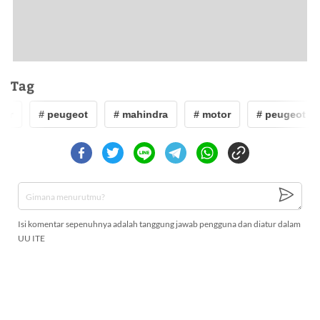
Tag
or
# peugeot
# mahindra
# motor
# peugeot
Isi komentar sepenuhnya adalah tanggung jawab pengguna dan diatur dalam
UU ITE