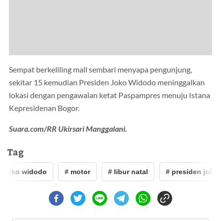
Sempat berkeliling mall sembari menyapa pengunjung,
sekitar 15 kemudian Presiden Joko Widodo meninggalkan
lokasi dengan pengawalan ketat Paspampres menuju Istana
Kepresidenan Bogor.
Suara.com/RR Ukirsari Manggalani.
Tag
n joko widodo
# motor
# libur natal
# presiden joko