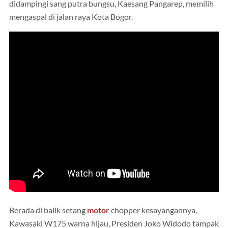
didampingi sang putra bungsu, Kaesang Pangarep, memilih
mengaspal di jalan raya Kota Bogor.
Berada di balik setang
motor
chopper kesayangannya,
Kawasaki W175 warna hijau, Presiden Joko Widodo tampak