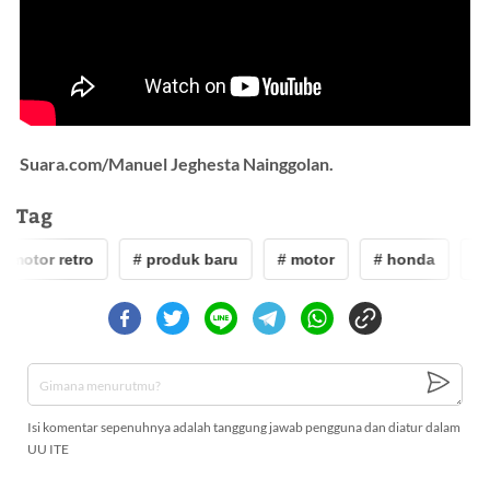
Suara.com/Manuel Jeghesta Nainggolan.
Tag
 motor retro
# produk baru
# motor
# honda
# 
Isi komentar sepenuhnya adalah tanggung jawab pengguna dan diatur dalam
UU ITE