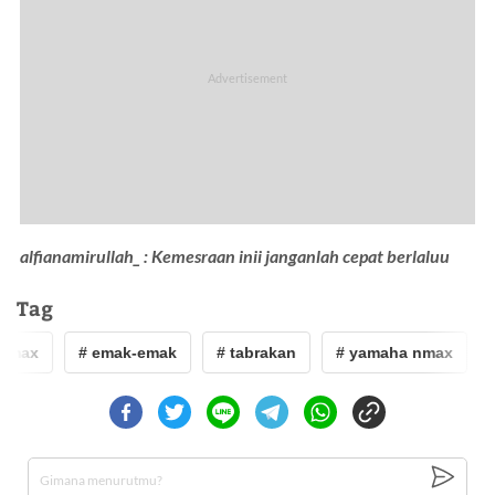
alfianamirullah_ : Kemesraan inii janganlah cepat berlaluu
Tag
nmax
# emak-emak
# tabrakan
# yamaha nmax