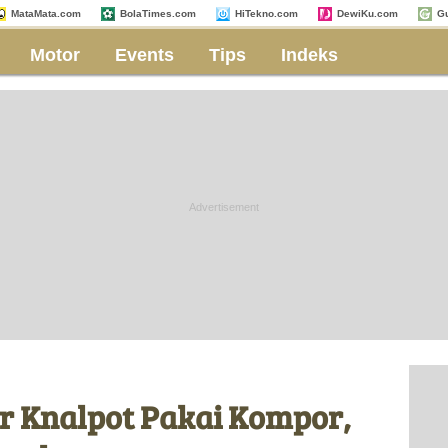
MataMata.com
BolaTimes.com
HiTekno.com
DewiKu.com
G
Motor
Events
Tips
Indeks
r Knalpot Pakai Kompor,