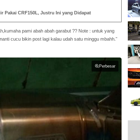
r Pakai CRF150L, Justru Ini yang Didapat
ah,kumaha pami abah abah garabut ?? Note : untuk yang
nti cucu bikin post lagi kalau udah satu minggu mbahh."
Perbesar