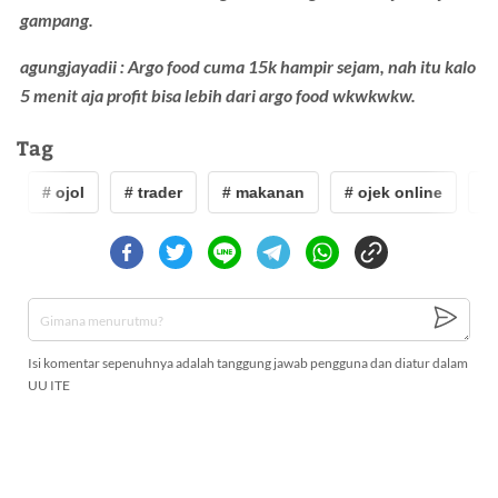
gampang.
agungjayadii : Argo food cuma 15k hampir sejam, nah itu kalo
5 menit aja profit bisa lebih dari argo food wkwkwkw.
Tag
# ojol
# trader
# makanan
# ojek online
# o
Isi komentar sepenuhnya adalah tanggung jawab pengguna dan diatur dalam
UU ITE