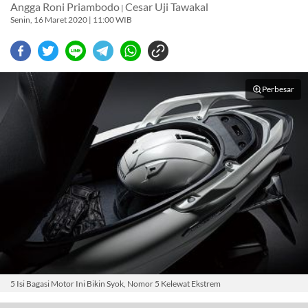
Angga Roni Priambodo
Cesar Uji Tawakal
|
Senin, 16 Maret 2020 | 11:00 WIB
Perbesar
5 Isi Bagasi Motor Ini Bikin Syok, Nomor 5 Kelewat Ekstrem