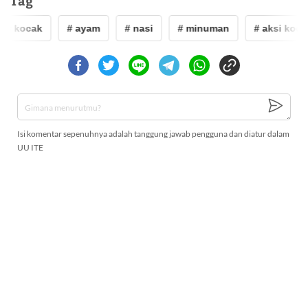
Tag
# kocak
# ayam
# nasi
# minuman
# aksi kocak
Isi komentar sepenuhnya adalah tanggung jawab pengguna dan diatur dalam
UU ITE