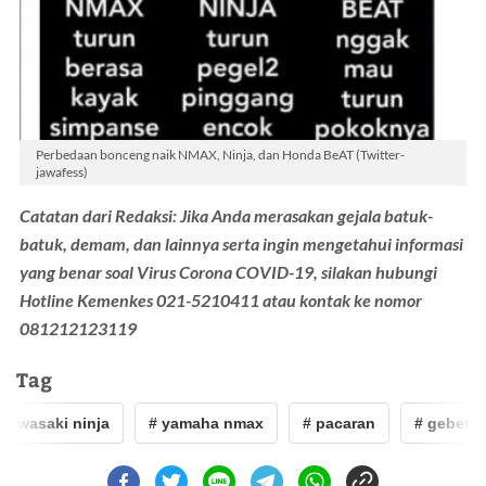
Perbedaan bonceng naik NMAX, Ninja, dan Honda BeAT (Twitter-
jawafess)
Catatan dari Redaksi: Jika Anda merasakan gejala batuk-
batuk, demam, dan lainnya serta ingin mengetahui informasi
yang benar soal Virus Corona COVID-19, silakan hubungi
Hotline Kemenkes 021-5210411 atau kontak ke nomor
081212123119
Tag
awasaki ninja
# yamaha nmax
# pacaran
# gebetan