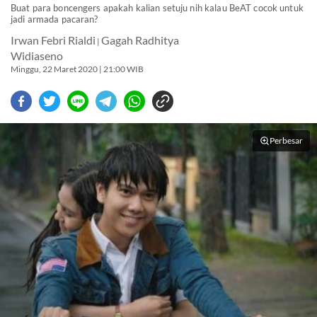
Buat para boncengers apakah kalian setuju nih kalau BeAT cocok untuk
jadi armada pacaran?
Irwan Febri Rialdi
Gagah Radhitya
|
Widiaseno
Minggu, 22 Maret 2020 | 21:00 WIB
Perbesar