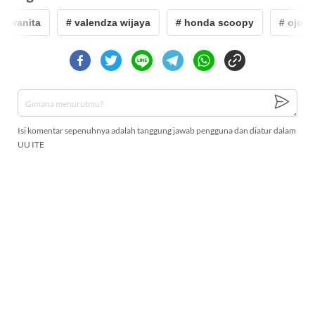
l wanita
# valendza wijaya
# honda scoopy
# ojol
Isi komentar sepenuhnya adalah tanggung jawab pengguna dan diatur dalam
UU ITE