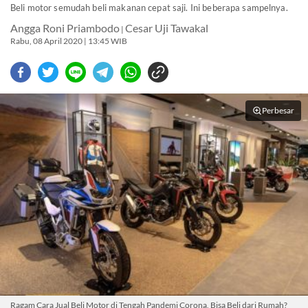
Beli motor semudah beli makanan cepat saji. Ini beberapa sampelnya.
Angga Roni Priambodo
Cesar Uji Tawakal
|
Rabu, 08 April 2020 | 13:45 WIB
Perbesar
Ragam Cara Jual Beli Motor di Tengah Pandemi Corona, Bisa Beli dari Rumah?