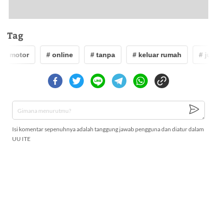
Tag
# motor
# online
# tanpa
# keluar rumah
# jual 
Isi komentar sepenuhnya adalah tanggung jawab pengguna dan diatur dalam
UU ITE