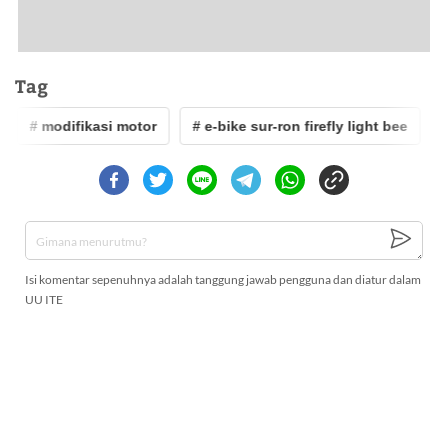
Tag
# modifikasi motor
# e-bike sur-ron firefly light bee
#
Isi komentar sepenuhnya adalah tanggung jawab pengguna dan diatur dalam
UU ITE