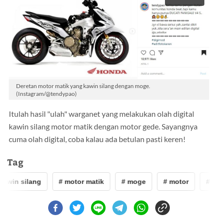
Deretan motor matik yang kawin silang dengan moge.
(Instagram/@tendypao)
Itulah hasil "ulah" warganet yang melakukan olah digital
kawin silang motor matik dengan motor gede. Sayangnya
cuma olah digital, coba kalau ada betulan pasti keren!
Tag
kawin silang
# motor matik
# moge
# motor
# ka