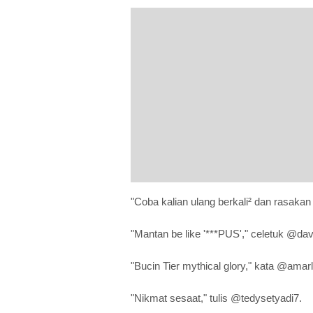
"Coba kalian ulang berkali² dan rasakan
"Mantan be like '***PUS'," celetuk @da
"Bucin Tier mythical glory," kata @ama
"Nikmat sesaat," tulis @tedysetyadi7.