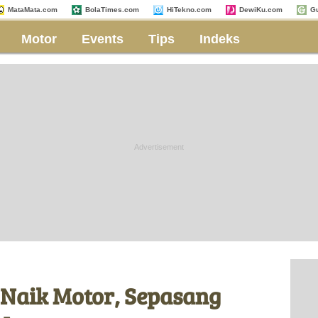
MataMata.com
BolaTimes.com
HiTekno.com
DewiKu.com
G
Motor
Events
Tips
Indeks
 Naik Motor, Sepasang