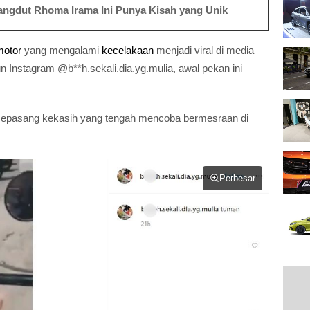
angdut Rhoma Irama Ini Punya Kisah yang Unik
motor
yang mengalami
kecelakaan
menjadi viral di media
un Instagram @b**h.sekali.dia.yg.mulia, awal pekan ini
t sepasang kekasih yang tengah mencoba bermesraan di
Perbesar