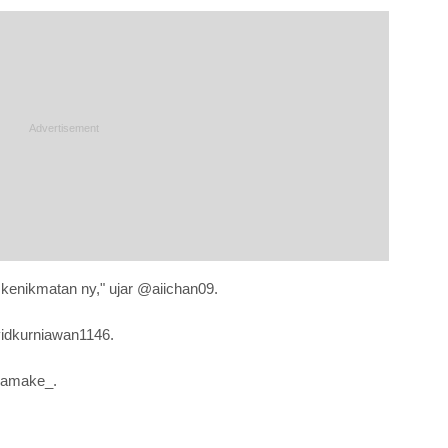
 kenikmatan ny," ujar @aiichan09.
vidkurniawan1146.
rlamake_.