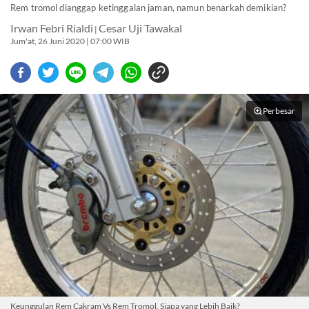
Rem tromol dianggap ketinggalan jaman, namun benarkah demikian?
Irwan Febri Rialdi
Cesar Uji Tawakal
|
Jum'at, 26 Juni 2020 | 07:00 WIB
Perbesar
Keunggulan Rem Cakram Vs Rem Tromol, Siapa yang Lebih Baik?