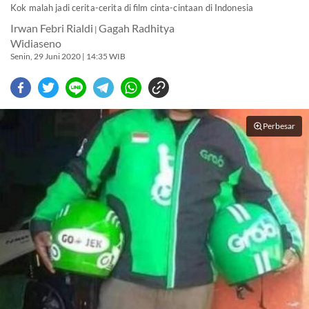
Kok malah jadi cerita-cerita di film cinta-cintaan di Indonesia
Irwan Febri Rialdi
Gagah Radhitya
|
Widiaseno
Senin, 29 Juni 2020 | 14:35 WIB
Perbesar