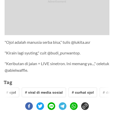
"Ojol adalah manusia serba bisa," tulis @lukita.asr
"Kirain lagi syuting," cuit @budi_purwantop.
"Keributan di jalan = LIVE sinetron. Ini memang ya...," celetuk
@abielwaffle.
Tag
# ojol
# viral di media sosial
# curhat ojol
# driver