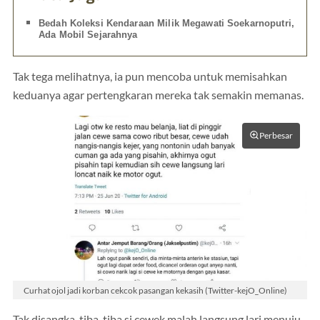
Bedah Koleksi Kendaraan Milik Megawati Soekarnoputri,
Ada Mobil Sejarahnya
Tak tega melihatnya, ia pun mencoba untuk memisahkan
keduanya agar pertengkaran mereka tak semakin memanas.
Perbesar
Curhat ojol jadi korban cekcok pasangan kekasih (Twitter-kejO_Online)
Tak disangka, tiba-tiba si cewek malah langsung lari menuju