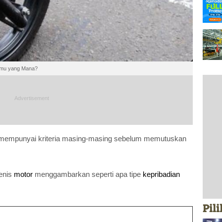
Kamu yang Mana?
u mempunyai kriteria masing-masing sebelum memutuskan
jenis
motor
menggambarkan seperti apa tipe
kepribadian
Pil