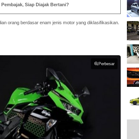
l Pembajak, Siap Diajak Bertani?
an orang berdasar enam jenis motor yang diklasifikasikan.
Perbesar